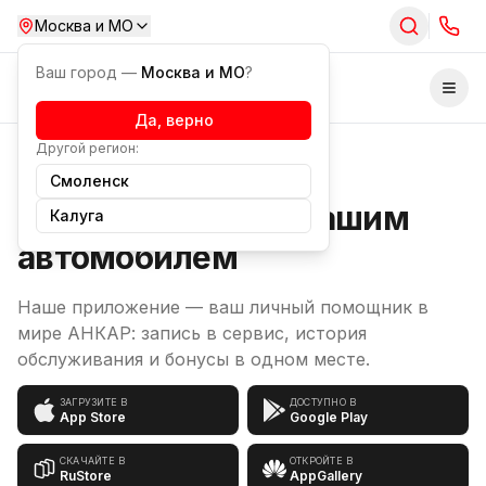
Москва и МО
Ваш город —
Москва и МО
?
Отк
Да, верно
Другой регион:
Приложение
Смоленск
Всегда на связи с вашим
Калуга
автомобилем
Наше приложение — ваш личный помощник в
мире АНКАР: запись в сервис, история
обслуживания и бонусы в одном месте.
ЗАГРУЗИТЕ В
ДОСТУПНО В
App Store
Google Play
СКАЧАЙТЕ В
ОТКРОЙТЕ В
RuStore
AppGallery