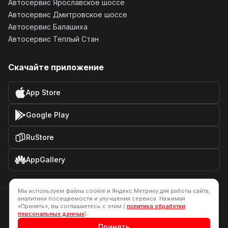
Автосервис Ярославское шоссе
Автосервис Дмитровское шоссе
Автосервис Балашиха
Автосервис Теплый Стан
Скачайте приложение
App Store
Google Play
RuStore
AppGallery
Мы используем файлы cookie и Яндекс.Метрику для работы сайта,
аналитики посещаемости и улучшения сервиса. Нажимая
Все цены, указанные на сайте не являются публичной офертой.
«Принять», вы соглашаетесь с этим (
политика обработки
персональных данных
).
Политика обработки персональных данных
Согласие на обработку персональных данных
Принять