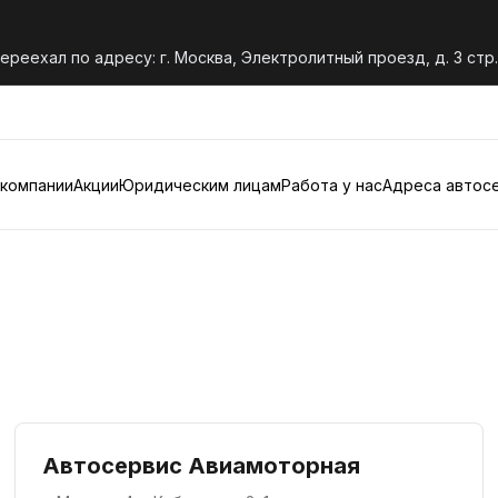
переехал по адресу: г. Москва, Электролитный проезд, д. 3 стр.
 компании
Акции
Юридическим лицам
Работа у нас
Адреса автос
Автосервис Авиамоторная