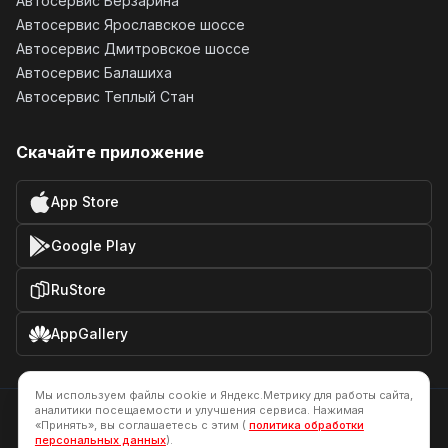
Автосервис Берзарина
Автосервис Ярославское шоссе
Автосервис Дмитровское шоссе
Автосервис Балашиха
Автосервис Теплый Стан
Скачайте приложение
App Store
Google Play
RuStore
AppGallery
Мы используем файлы cookie и Яндекс.Метрику для работы сайта,
аналитики посещаемости и улучшения сервиса. Нажимая
Все цены, указанные на сайте не являются публичной офертой.
«Принять», вы соглашаетесь с этим (
политика обработки
персональных данных
).
Политика обработки персональных данных