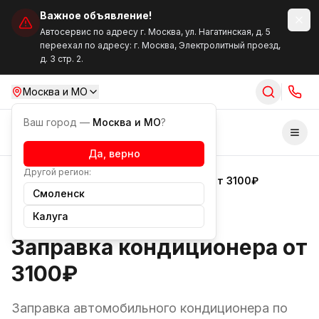
Важное объявление!
Автосервис по адресу г. Москва, ул. Нагатинская, д. 5
переехал по адресу: г. Москва, Электролитный проезд,
д. 3 стр. 2.
Москва и МО
Ваш город —
Москва и МО
?
Отк
Да, верно
Другой регион:
Акции
Заправка кондиционера от 3100₽
Смоленск
Выгодно
Калуга
Заправка кондиционера от
3100₽
Заправка автомобильного кондиционера по