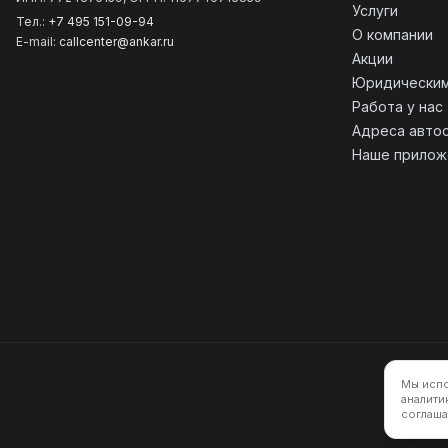
Услуги
Тел.:
+7 495 151-09-94
О компании
E-mail:
callcenter@ankar.ru
Акции
Юридическим
Работа у нас
Адреса авто
Наше прилож
Мы испо
Политик
аналити
соглаша