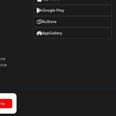
Google Play
RuStore
AppGallery
ссе
оссе
ять
х данных