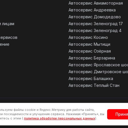
Автосервис Авиамоторная
Автосервис Андреевка
Автосервис Домодедово
 лицам
Автосервис Зеленоград 17
Автосервис Зеленоград 4
сервисов
Автосервис Косино
ение
Автосервис Мытищи
Автосервис Озёрная
Автосервис Берзарина
Автосервис Ярославское шо
Автосервис Дмитровское ш
Автосервис Балашиха
Автосервис Теплый Стан
Все цены, указанные на сайте не являются публичной офертой.
льзуем файлы cookie и Яндекс.Метрику для работы сайта,
Прин
а обработки персональных данных
Согласие на обработку персональны
ки посещаемости и улучшения сервиса. Нажимая «Принять», вы
етесь с этим (
политика обработки персональных данных
).