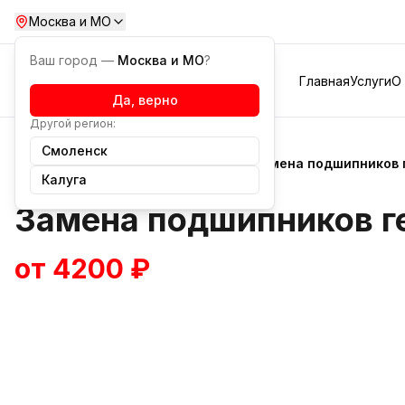
Москва и МО
Ваш город —
Москва и МО
?
Главная
Услуги
О
Да, верно
Другой регион:
Смоленск
Услуги
Ремонт генераторов
Замена подшипников 
Калуга
Замена подшипников г
от 4200 ₽