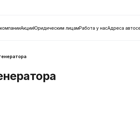
 компании
Акции
Юридическим лицам
Работа у нас
Адреса автос
генератора
енератора