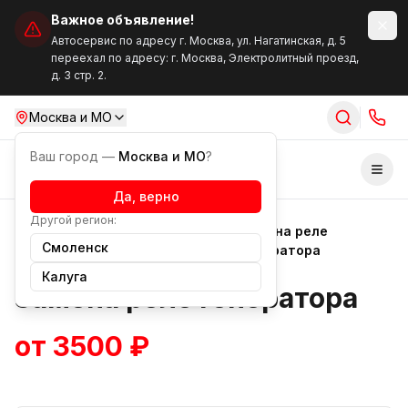
Важное объявление!
Автосервис по адресу г. Москва, ул. Нагатинская, д. 5
переехал по адресу: г. Москва, Электролитный проезд,
д. 3 стр. 2.
Москва и МО
Ваш город —
Москва и МО
?
Отк
Да, верно
Другой регион:
Ремонт
Замена реле
Услуги
Смоленск
генераторов
генератора
Калуга
Замена реле генератора
от 3500 ₽