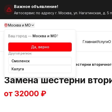
Важное объявление!
Автосервис по адресу г. Москва, ул. Нагатинская, д. 5 
Москва и МО
Ваш город —
Москва и МО
?
Главная
Услуги
О
Да, верно
Другой регион:
Смоленск
Услуги
Ремонт МКПП
Замена шестерни вторичног
Калуга
Замена шестерни втор
от 32000 ₽