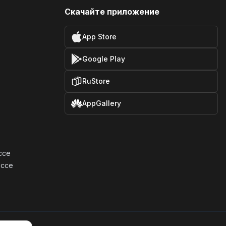
Скачайте приложение
App Store
Google Play
RuStore
AppGallery
ссе
оссе