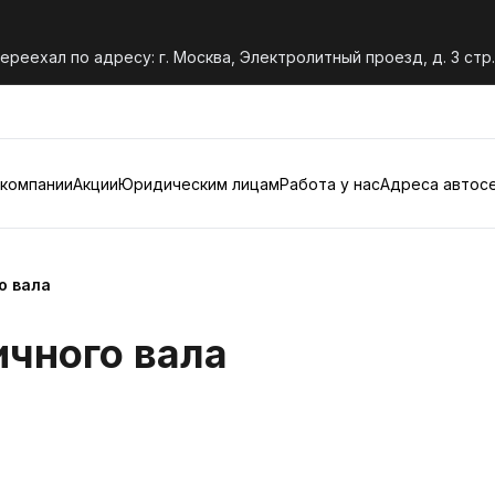
переехал по адресу: г. Москва, Электролитный проезд, д. 3 стр.
 компании
Акции
Юридическим лицам
Работа у нас
Адреса автос
о вала
ичного вала