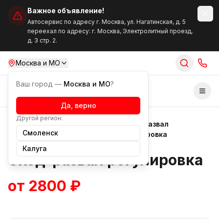
Важное объявление!
Автосервис по адресу г. Москва, ул. Нагатинская, д. 5
переехал по адресу: г. Москва, Электролитный проезд,
д. 3 стр. 2.
Москва и МО
Ваш город —
Москва и МО
?
Отк
Да, верно
Другой регион:
Ремонт
Сход-развал
Услуги
Смоленск
подвески
регулировка
Калуга
Сход-развал регулировка
от 2800 ₽