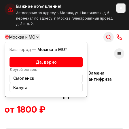
Важное объявление!
Автосервис по адресу г. Москва, ул. Нагатинская, д. 5
переехал по адресу: г. Москва, Электролитный проезд,
д. 3 стр. 2.
Москва и МО
Ваш город —
Москва и МО
?
Отк
Да, верно
Другой регион:
Техническое
Замена
Услуги
Смоленск
обслуживание
антифриза
Калуга
Замена антифриза
от 1800 ₽